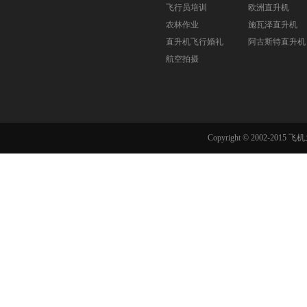
飞行员培训
欧洲直升机
农林作业
施瓦泽直升机
直升机飞行婚礼
阿古斯特直升机
航空拍摄
Copyright © 2002-201