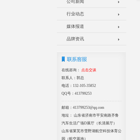
公司新闻
行业动态
媒体报道
品牌资讯
在线咨询：
点击交谈
联系人：郭总
电话：132-105-35852
QQ号：413799253
邮箱：413799253@qq.com
地址： 山东省济南市平安南路齐鲁
汽车生活广场D展厅（长清展厅）
山东省莱芜市雪野湖航空科技体育公
园（航空基地）