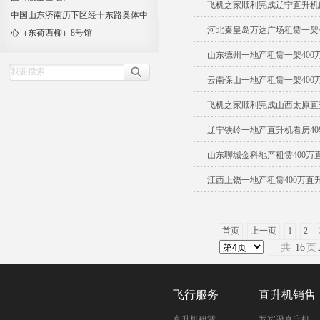
飞机之家顺利完成辽宁直升机
中国山东济南历下区经十东路奥体中
河北秦皇岛万达广场租赁一架4
心（东荷西柳）8号馆
山东德州一地产租赁一架400
云南保山一地产租赁一架400
飞机之家顺利完成山西太原直
辽宁铁岭一地产直升机看房4
山东聊城金科地产租赁400万
江西上饶一地产租赁400万直
首页
上一页
1
2
共
16
页
飞行服务
直升机销售
直升机租赁
罗宾逊直升机