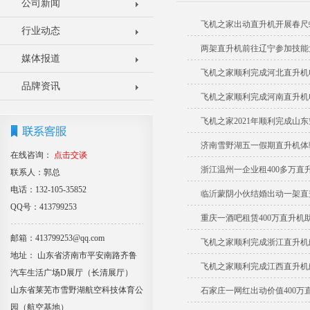
公司新闻
飞机之家出动直升机开展春尺
行业动态
两架直升机前往辽宁参加技能
媒体报道
飞机之家顺利完成河北直升机
品牌资讯
飞机之家顺利完成河南直升机
飞机之家2021年顺利完成山
济南雪野湖五一假期直升机体
在线咨询：
点击交谈
浙江温州一企业租400多万直
联系人：郭总
电话：132-105-35852
临沂蒙阴小伙结婚出动一架直
QQ号：413799253
重庆一酒吧租赁400万直升机
邮箱：413799253@qq.com
飞机之家顺利完成浙江直升机
地址： 山东省济南市平安南路齐鲁
飞机之家顺利完成江西直升机
汽车生活广场D展厅（长清展厅）
山东省莱芜市雪野湖航空科技体育公
石家庄一网红出动价值400万
园（航空基地）