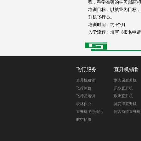
程，科学准确的学习跟踪和
培训目标：以就业为目标，
升机飞行员。
培训时间：约9个月
入学流程：填写《报名申请
飞行服务
直升机销售
直升机租赁
罗宾逊直升机
飞行体验
贝尔直升机
飞行员培训
欧洲直升机
农林作业
施瓦泽直升机
直升机飞行婚礼
阿古斯特直升机
航空拍摄