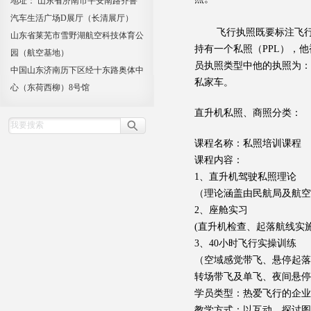
地址： 山东省济南市平安南路齐鲁
汽车生活广场D展厅（长清展厅）
飞行执照既要标注飞行员
山东省莱芜市雪野湖航空科技体育公
持有一个私照（PPL），
园（航空基地）
员执照类型中他的执照为：
中国山东济南历下区经十东路奥体中
私家车。
心（东荷西柳）8号馆
直升机私照、商照分类：
课程名称：私照培训课程
课程内容：
1、直升机驾驶私照理论
（理论涵盖由民航局及航空
2、座舱实习
(直升机检查、起落航线实
3、40小时飞行实操训练
（空域感觉带飞、悬停起落
转场带飞及单飞、夜间悬停
学员类型：热爱飞行的企业
教学方式：以互动、探讨图